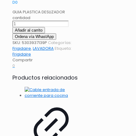
D
0
GUIA PLASTICA DESLIZADOR
cantidad
Añadir al carrito
Ordena vía WhastApp
SKU:
5303937139P
Categorías:
Frigidaire
,
LAVADORA
Etiqueta:
Frigidaire
Compartir
0
Productos relacionados