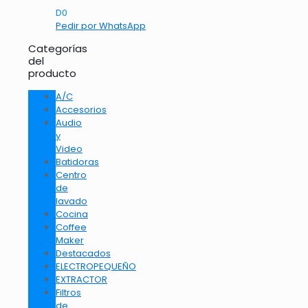
D
0
Pedir por WhatsApp
Categorías
del
producto
A/C
Accesorios
Audio
y
Video
Batidoras
Centro
de
lavado
Cocina
Coffee
Maker
Destacados
ELECTROPEQUEÑO
EXTRACTOR
Filtros
de