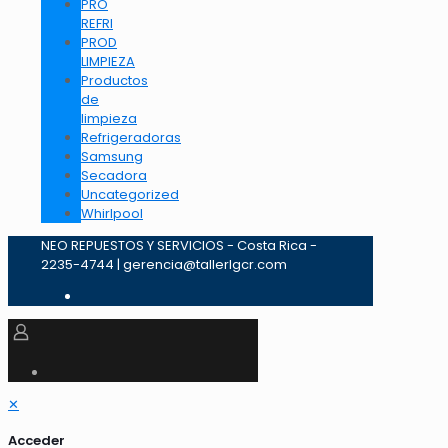
PRO
REFRI
PROD
LIMPIEZA
Productos
de
limpieza
Refrigeradoras
Samsung
Secadora
Uncategorized
Whirlpool
NEO REPUESTOS Y SERVICIOS - Costa Rica -
2235-4744 | gerencia@tallerlgcr.com
✕
Acceder