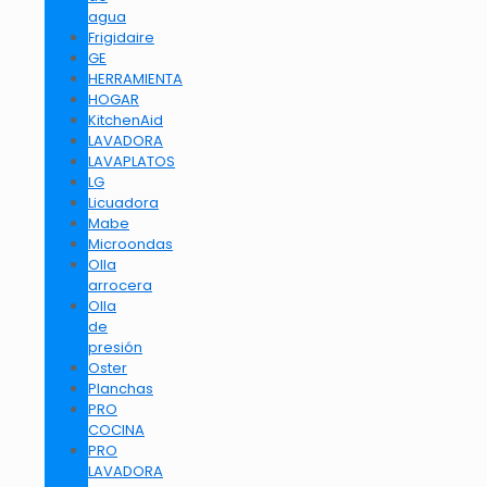
agua
Frigidaire
GE
HERRAMIENTA
HOGAR
KitchenAid
LAVADORA
LAVAPLATOS
LG
Licuadora
Mabe
Microondas
Olla
arrocera
Olla
de
presión
Oster
Planchas
PRO
COCINA
PRO
LAVADORA