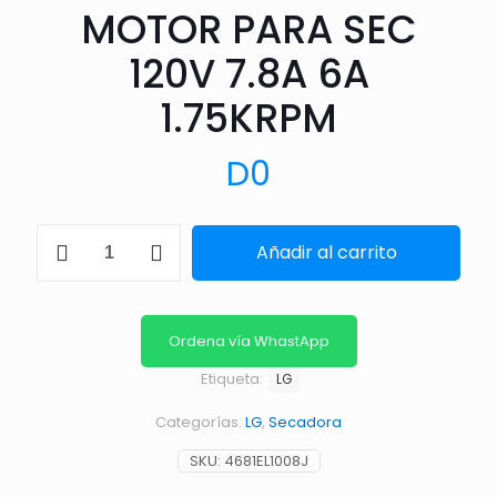
MOTOR PARA SEC
120V 7.8A 6A
1.75KRPM
D
0
MOTOR
Añadir al carrito
PARA
SEC
120V
7.8A
6A
Ordena vía WhastApp
1.75KRPM
Etiqueta:
cantidad
LG
Categorías:
LG
,
Secadora
SKU:
4681EL1008J