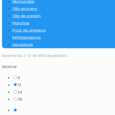
Microondas
Olla arrocera
Olla de presión
Planchas
Prod. de Limpieza
Refrigeradoras
Secadoras
Mostrando 1–12 de 956 resultados
Mostrar:
6
12
24
36