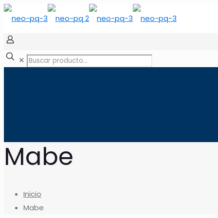
✕
Mabe
Inicio
Mabe