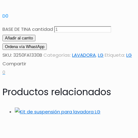
D
0
BASE DE TINA cantidad
Añadir al carrito
Ordena vía WhastApp
SKU:
3250FA1330B
Categorías:
LAVADORA
,
LG
Etiqueta:
LG
Compartir
0
Productos relacionados