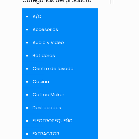
Categorías del producto
A/C
Accesorios
Audio y Video
Batidoras
Centro de lavado
Cocina
Coffee Maker
Destacados
ELECTROPEQUEÑO
EXTRACTOR