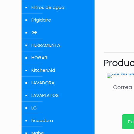
Filtros de agua
Frigidaire
GE
HERRAMIENTA
HOGAR
Produc
KitchenAid
LAVADORA
Correa 
LAVAPLATOS
LG
Licuadora
Pe
Mabe