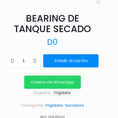
BEARING DE
TANQUE SECADO
D
0
BEARING
Añadir al carrito
DE
TANQUE
SECADO
Ordena vía WhastApp
cantidad
Etiqueta:
Frigidaire
Categorías:
Frigidaire
,
Secadora
SKU:
131825900