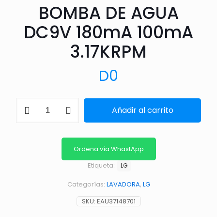
BOMBA DE AGUA
DC9V 180mA 100mA
3.17KRPM
D
0
BOMBA
Añadir al carrito
DE
AGUA
DC9V
180mA
100mA
Ordena vía WhastApp
3.17KRPM
Etiqueta:
cantidad
LG
Categorías:
LAVADORA
,
LG
SKU:
EAU37148701