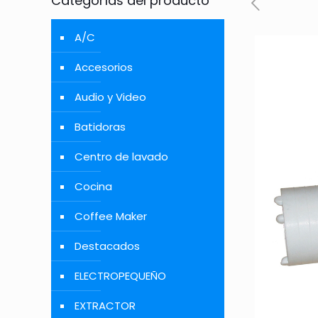
Categorías del producto
A/C
Accesorios
Audio y Video
Batidoras
Centro de lavado
Cocina
Coffee Maker
Destacados
ELECTROPEQUEÑO
EXTRACTOR