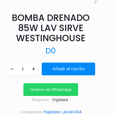
BOMBA DRENADO
85W LAV SIRVE
WESTINGHOUSE
D
0
BOMBA
Añadir al carrito
DRENADO
85W
LAV
Ordena vía WhastApp
SIRVE
Etiqueta:
Frigidaire
WESTINGHOUSE
cantidad
Categorías:
Frigidaire
,
LAVADORA