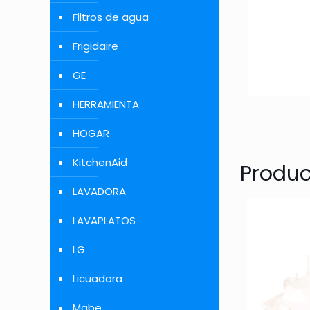
Filtros de agua
Frigidaire
GE
HERRAMIENTA
HOGAR
KitchenAid
Produc
LAVADORA
LAVAPLATOS
LG
Licuadora
Mabe