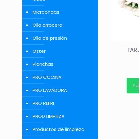
Microondas
Olla arrocera
Olla de presión
TAR
Oster
Planchas
PRO COCINA
Pe
PRO LAVADORA
PRO REFRI
PROD LIMPIEZA
Productos de limpieza