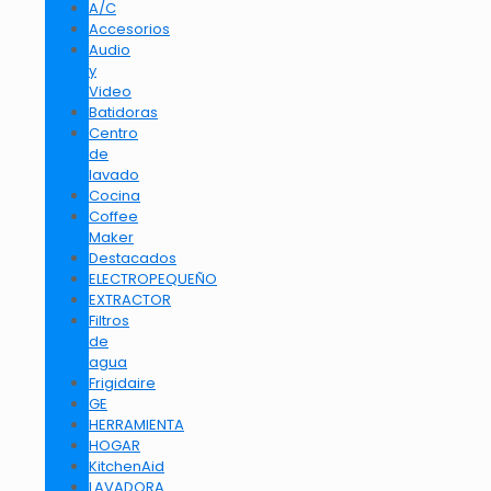
A/C
Accesorios
Audio
y
Video
Batidoras
Centro
de
lavado
Cocina
Coffee
Maker
Destacados
ELECTROPEQUEÑO
EXTRACTOR
Filtros
de
agua
Frigidaire
GE
HERRAMIENTA
HOGAR
KitchenAid
LAVADORA