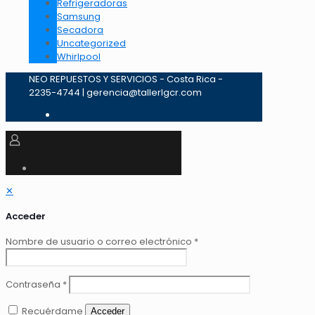
Refrigeradoras
Samsung
Secadora
Uncategorized
Whirlpool
NEO REPUESTOS Y SERVICIOS - Costa Rica -
2235-4744 | gerencia@tallerlgcr.com
✕
Acceder
Nombre de usuario o correo electrónico
*
Contraseña
*
Recuérdame
Acceder