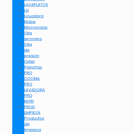
LAVAPLATOS
LG
Licuadora
Mabe
Microondas
Olla
arrocera
Olla
de
presión
Oster
Planchas
PRO
COCINA
PRO
LAVADORA
PRO
REFRI
PROD
LIMPIEZA
Productos
de
limpieza