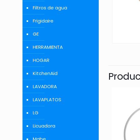
Filtros de agua
Frigidaire
GE
HERRAMIENTA
HOGAR
Produc
KitchenAid
LAVADORA
LAVAPLATOS
LG
Licuadora
Mabe