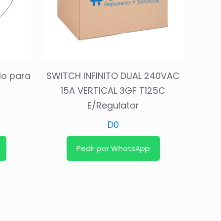
llo para
SWITCH INFINITO DUAL 240VAC
15A VERTICAL 3GF T125C
E/Regulator
D
0
Pedir por WhatsApp