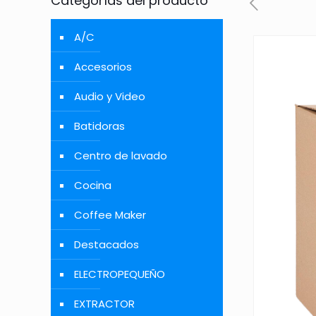
Categorías del producto
A/C
Accesorios
Audio y Video
Batidoras
Centro de lavado
Cocina
Coffee Maker
Destacados
ELECTROPEQUEÑO
EXTRACTOR