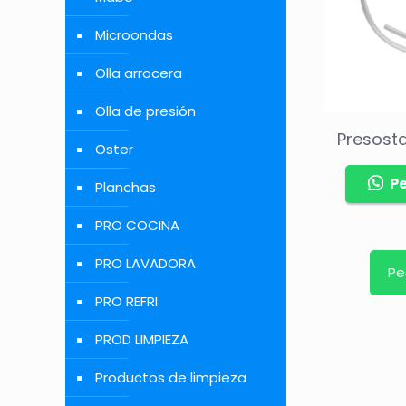
Microondas
Olla arrocera
Olla de presión
Presost
Oster
P
Planchas
PRO COCINA
PRO LAVADORA
Pe
PRO REFRI
PROD LIMPIEZA
Productos de limpieza