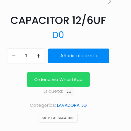
CAPACITOR 12/6UF
D
0
CAPACITOR
Añadir al carrito
12/6UF
cantidad
Ordena vía WhastApp
Etiqueta:
LG
Categorías:
LAVADORA
,
LG
SKU:
EAE61443103