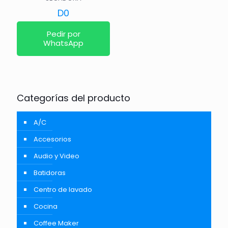
D
0
Pedir por
WhatsApp
Categorías del producto
A/C
Accesorios
Audio y Video
Batidoras
Centro de lavado
Cocina
Coffee Maker