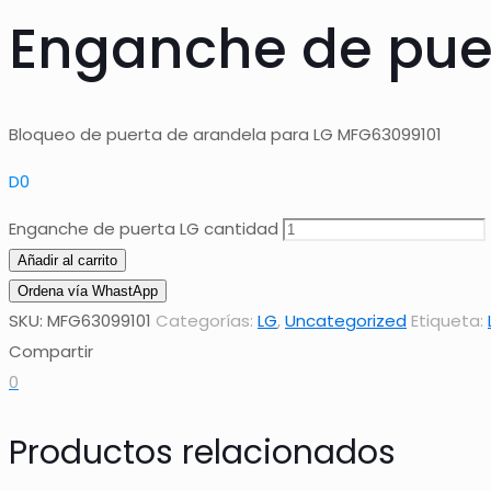
Enganche de pue
Bloqueo de puerta de arandela para LG MFG63099101
D
0
Enganche de puerta LG cantidad
Añadir al carrito
Ordena vía WhastApp
SKU:
MFG63099101
Categorías:
LG
,
Uncategorized
Etiqueta:
Compartir
0
Productos relacionados