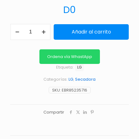
D
0
ENSABLE
Añadir al carrito
DE
TARJETA
DISPLAY
cantidad
Ordena vía WhastApp
Etiqueta:
LG
Categorías:
LG
,
Secadora
SKU:
EBR85235716
Compartir