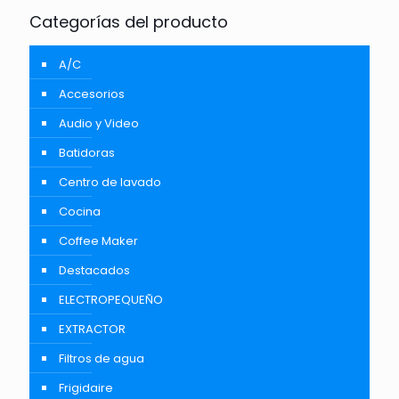
Categorías del producto
A/C
Accesorios
Audio y Video
Batidoras
Centro de lavado
Cocina
Coffee Maker
Destacados
ELECTROPEQUEÑO
EXTRACTOR
Filtros de agua
Frigidaire