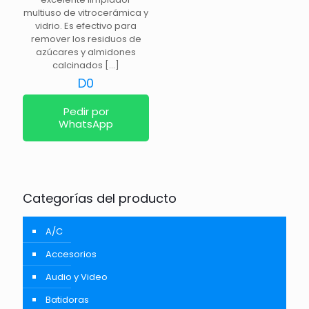
multiuso de vitrocerámica y
vidrio. Es efectivo para
remover los residuos de
azúcares y almidones
calcinados
[…]
D
0
Pedir por
WhatsApp
Categorías del producto
A/C
Accesorios
Audio y Video
Batidoras