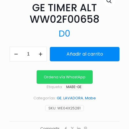
GE TIMER ALT
WW02F00658
D
0
GE
Añadir al carrito
TIMER
ALT
WW02F00658
cantidad
Ordena vía WhastApp
Etiqueta:
MABE-GE
Categorías:
GE
,
LAVADORA
,
Mabe
SKU:
WE04X25281
Compartir