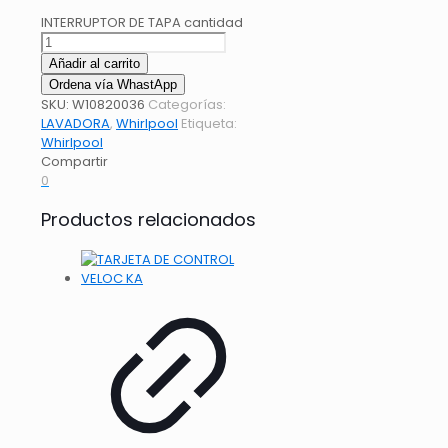
INTERRUPTOR DE TAPA cantidad
Añadir al carrito
Ordena vía WhastApp
SKU:
W10820036
Categorías:
LAVADORA
,
Whirlpool
Etiqueta:
Whirlpool
Compartir
0
Productos relacionados