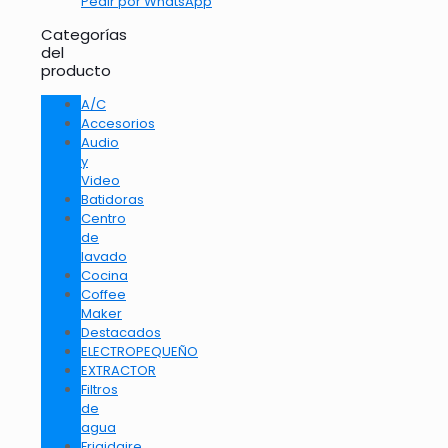
Pedir por WhatsApp
Categorías
del
producto
A/C
Accesorios
Audio
y
Video
Batidoras
Centro
de
lavado
Cocina
Coffee
Maker
Destacados
ELECTROPEQUEÑO
EXTRACTOR
Filtros
de
agua
Frigidaire