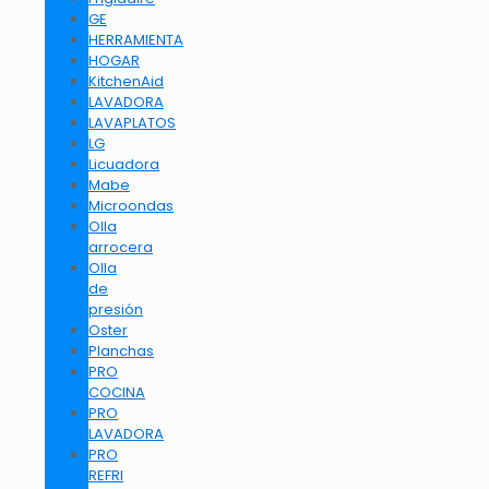
GE
HERRAMIENTA
HOGAR
KitchenAid
LAVADORA
LAVAPLATOS
LG
Licuadora
Mabe
Microondas
Olla
arrocera
Olla
de
presión
Oster
Planchas
PRO
COCINA
PRO
LAVADORA
PRO
REFRI