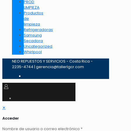
PROD
LIMPIEZA
Productos
de
limpieza
Refrigeradoras
Samsung
Secadora
Uncategorized
Whirlpool
NEO REPUESTOS Y SERVICIOS - Costa Rica -
2235-4744 | gerencia@tallerlgcr.com
✕
Acceder
Nombre de usuario o correo electrónico
*