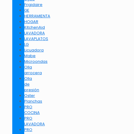
Frigidaire
GE
HERRAMIENTA
HOGAR
KitchenAid
LAVADORA
LAVAPLATOS
LG
Licuadora
Mabe
Microondas
Olla
arrocera
Olla
de
presión
Oster
Planchas
PRO
COCINA
PRO
LAVADORA
PRO