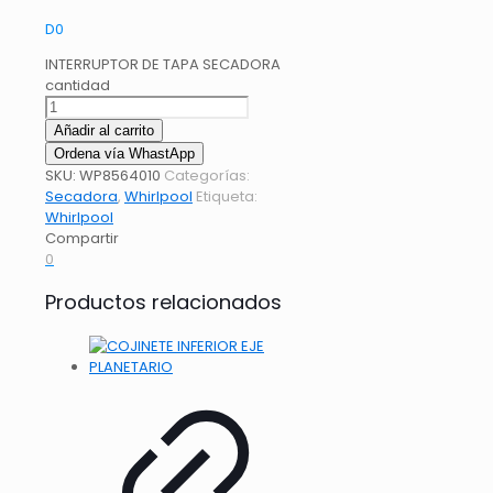
D
0
INTERRUPTOR DE TAPA SECADORA
cantidad
Añadir al carrito
Ordena vía WhastApp
SKU:
WP8564010
Categorías:
Secadora
,
Whirlpool
Etiqueta:
Whirlpool
Compartir
0
Productos relacionados