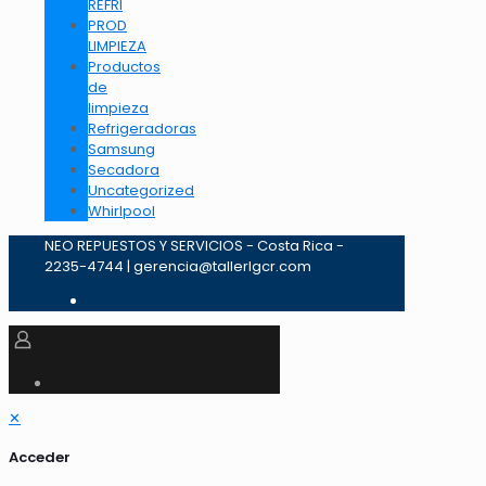
REFRI
PROD
LIMPIEZA
Productos
de
limpieza
Refrigeradoras
Samsung
Secadora
Uncategorized
Whirlpool
NEO REPUESTOS Y SERVICIOS - Costa Rica -
2235-4744 | gerencia@tallerlgcr.com
✕
Acceder