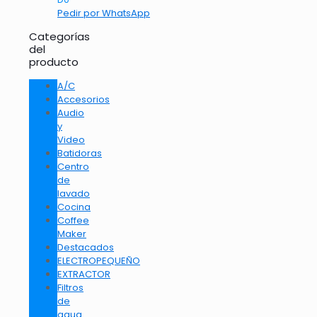
Pedir por WhatsApp
Categorías
del
producto
A/C
Accesorios
Audio
y
Video
Batidoras
Centro
de
lavado
Cocina
Coffee
Maker
Destacados
ELECTROPEQUEÑO
EXTRACTOR
Filtros
de
agua