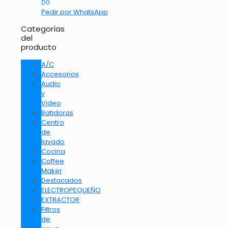
D
0
Pedir por WhatsApp
Categorías
del
producto
A/C
Accesorios
Audio
y
Video
Batidoras
Centro
de
lavado
Cocina
Coffee
Maker
Destacados
ELECTROPEQUEÑO
EXTRACTOR
Filtros
de