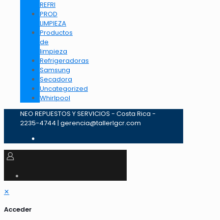
REFRI
PROD
LIMPIEZA
Productos
de
limpieza
Refrigeradoras
Samsung
Secadora
Uncategorized
Whirlpool
NEO REPUESTOS Y SERVICIOS - Costa Rica -
2235-4744 | gerencia@tallerlgcr.com
✕
Acceder