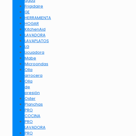
agua
Frigidaire
GE
HERRAMIENTA
HOGAR
KitchenAid
LAVADORA
LAVAPLATOS
LG
Licuadora
Mabe
Microondas
Olla
arrocera
Olla
de
presión
Oster
Planchas
PRO
COCINA
PRO
LAVADORA
PRO