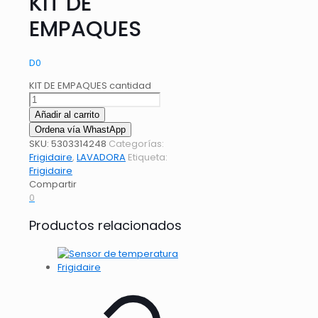
KIT DE
EMPAQUES
D
0
KIT DE EMPAQUES cantidad
Añadir al carrito
Ordena vía WhastApp
SKU:
5303314248
Categorías:
Frigidaire
,
LAVADORA
Etiqueta:
Frigidaire
Compartir
0
Productos relacionados