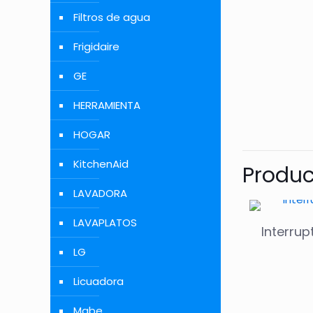
Filtros de agua
Frigidaire
GE
HERRAMIENTA
HOGAR
KitchenAid
Produc
LAVADORA
LAVAPLATOS
Interrup
LG
Licuadora
Mabe