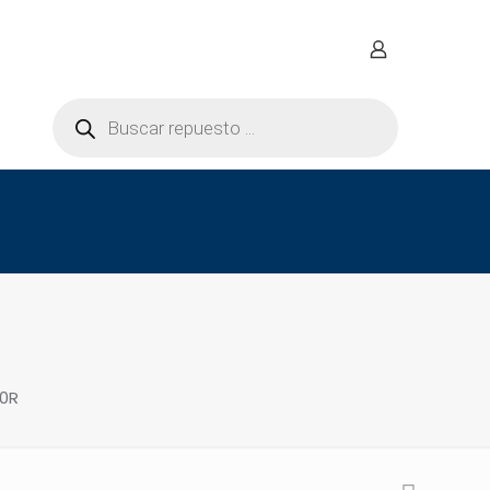
Búsqueda
de
productos
0R