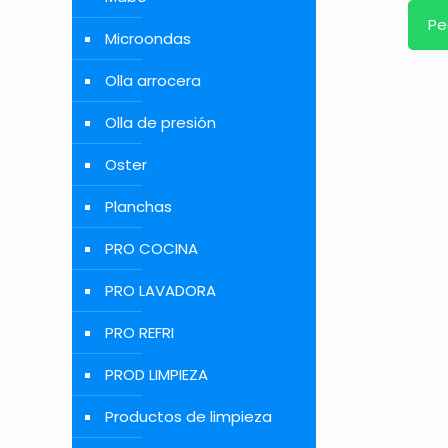
Pe
Microondas
Olla arrocera
Olla de presión
Oster
Planchas
PRO COCINA
PRO LAVADORA
PRO REFRI
PROD LIMPIEZA
Productos de limpieza