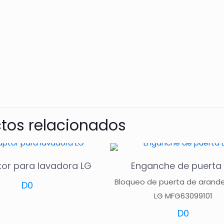
tos relacionados
tor para lavadora LG
Enganche de puerta
Bloqueo de puerta de arande
D
0
LG MFG63099101
D
0