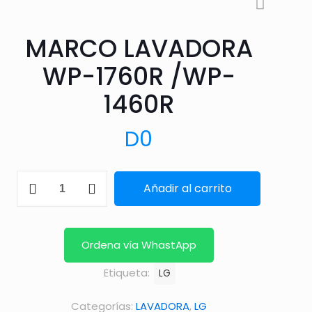
MARCO LAVADORA
WP-1760R /WP-
1460R
D
0
MARCO
Añadir al carrito
LAVADORA
WP-
1760R
Ordena vía WhastApp
/WP-
Etiqueta:
LG
1460R
cantidad
Categorías:
LAVADORA
,
LG