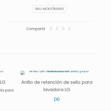
SKU:
MCK37501001
Compartir
 LG
Anillo de retención de sello para
lavadora LG
la para
D
0