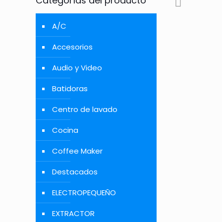
Categorías del producto
A/C
Accesorios
Audio y Video
Batidoras
Centro de lavado
Cocina
Coffee Maker
Destacados
ELECTROPEQUEÑO
EXTRACTOR