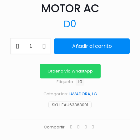
MOTOR AC
D
0
MOTOR
Añadir al carrito
AC
cantidad
Ordena vía WhastApp
Etiqueta:
LG
Categorías:
LAVADORA
,
LG
SKU:
EAU63363001
Compartir