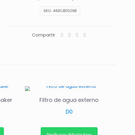
SKU:
4681JB1029B
Compartir
maker
Filtro de agua externo
D
0
Pedir por WhatsApp