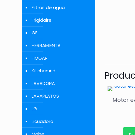
Filtros de agua
Frigidaire
GE
HERRAMIENTA
HOGAR
KitchenAid
Produc
LAVADORA
LAVAPLATOS
Motor e
LG
Licuadora
Mabe
Pe