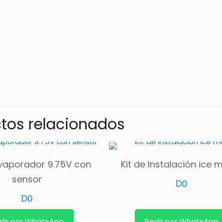
tos relacionados
vaporador 9.75V con
Kit de Instalación ice 
sensor
D
0
D
0
dir por WhatsApp
Pedir por WhatsApp