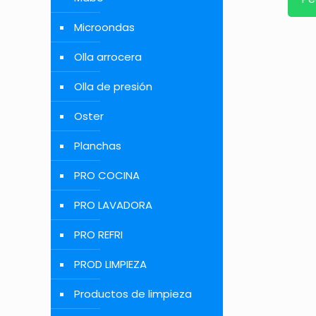
Microondas
Olla arrocera
Olla de presión
Oster
Planchas
PRO COCINA
PRO LAVADORA
PRO REFRI
PROD LIMPIEZA
Productos de limpieza