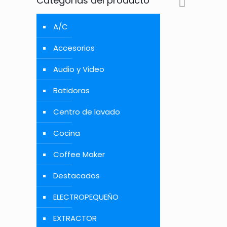
Categorías del producto
A/C
Accesorios
Audio y Video
Batidoras
Centro de lavado
Cocina
Coffee Maker
Destacados
ELECTROPEQUEÑO
EXTRACTOR