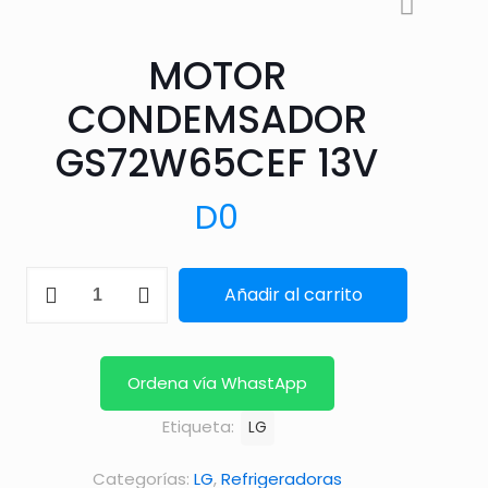
MOTOR
CONDEMSADOR
GS72W65CEF 13V
D
0
MOTOR
Añadir al carrito
CONDEMSADOR
GS72W65CEF
13V
Ordena vía WhastApp
cantidad
Etiqueta:
LG
Categorías:
LG
,
Refrigeradoras