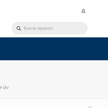
Búsqueda
de
productos
 13V