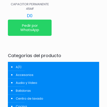
CAPACITOR PERMANENTE
45MF
D
0
Pedir por
WhatsApp
Categorías del producto
A/C
Accesorios
Audio y Video
Batidoras
Centro de lavado
Cocina