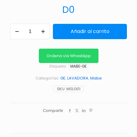
D
0
MOTOR
Añadir al carrito
LAV.
EJE
10MM
SECADO
cantidad
Ordena vía WhastApp
Etiqueta:
MABE-GE
Categorías:
GE
,
LAVADORA
,
Mabe
SKU:
MSLG01
Compartir