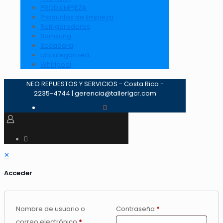
PROD LIMPIEZA
Productos de limpieza
Refrigeradoras
Samsung
Secadora
Uncategorized
Whirlpool
NEO REPUESTOS Y SERVICIOS - Costa Rica -
2235-4744 | gerencia@tallerlgcr.com
✕
Acceder
Nombre de usuario o
Contraseña
*
correo electrónico
*