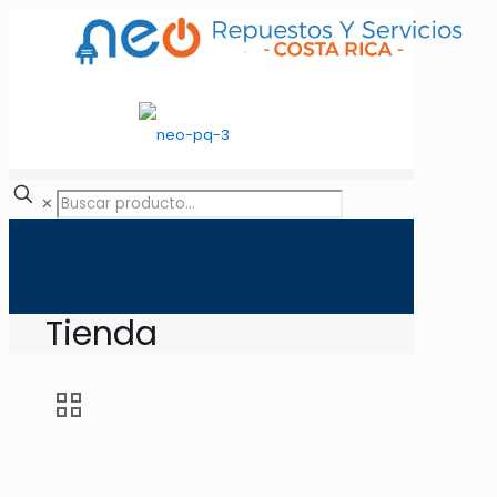
✕
Tienda