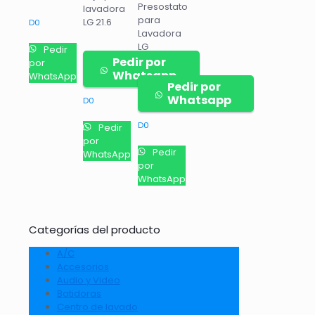
Presostato
lavadora
para
LG 21.6
D
0
Lavadora
LG
Pedir
Pedir por
por
Whatsapp
WhatsApp
Pedir por
Whatsapp
D
0
D
0
Pedir
por
Pedir
WhatsApp
por
WhatsApp
Categorías del producto
A/C
Accesorios
Audio y Video
Batidoras
Centro de lavado