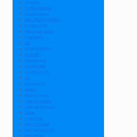
Cocina
Coffee Maker
Destacados
ELECTROPEQUEÑO
EXTRACTOR
Filtros de agua
Frigidaire
GE
HERRAMIENTA
HOGAR
KitchenAid
LAVADORA
LAVAPLATOS
LG
Licuadora
Mabe
Microondas
Olla arrocera
Olla de presión
Oster
Planchas
PRO COCINA
PRO LAVADORA
PRO REFRI