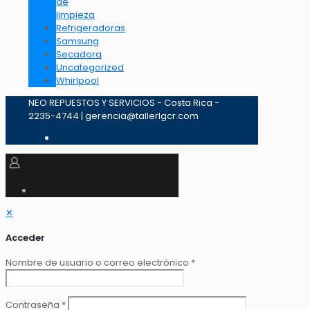
de
limpieza
Refrigeradoras
Samsung
Secadora
Uncategorized
Whirlpool
NEO REPUESTOS Y SERVICIOS - Costa Rica -
2235-4744 | gerencia@tallerlgcr.com
✕
Acceder
Nombre de usuario o correo electrónico
*
Contraseña
*