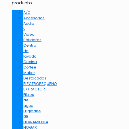
producto
A/C
Accesorios
Audio
y
Video
Batidoras
Centro
de
lavado
Cocina
Coffee
Maker
Destacados
ELECTROPEQUEÑO
EXTRACTOR
Filtros
de
agua
Frigidaire
GE
HERRAMIENTA
HOGAR