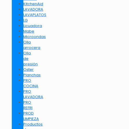
KitchenAid
LAVADORA
LAVAPLATOS
LG
Licuadora
Mabe
Microondas
Olla
arrocera
Olla
de
presión
Oster
Planchas
PRO
COCINA
PRO
LAVADORA
PRO
REFRI
PROD
LIMPIEZA
Productos