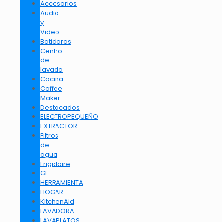
Accesorios
Audio
y
Video
Batidoras
Centro
de
lavado
Cocina
Coffee
Maker
Destacados
ELECTROPEQUEÑO
EXTRACTOR
Filtros
de
agua
Frigidaire
GE
HERRAMIENTA
HOGAR
KitchenAid
LAVADORA
LAVAPLATOS