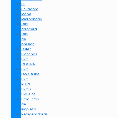
LG
Licuadora
Mabe
Microondas
Olla
arrocera
Olla
de
presión
Oster
Planchas
PRO
COCINA
PRO
LAVADORA
PRO
REFRI
PROD
LIMPIEZA
Productos
de
limpieza
Refrigeradoras