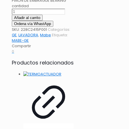
PIÑON DE EMBRAGUE BEARING
cantidad
Añadir al carrito
Ordena vía WhastApp
SKU:
228C2415P001
Categorías:
GE
,
LAVADORA
,
Mabe
Etiqueta:
MABE-GE
Compartir
0
Productos relacionados