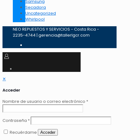
Samsung
Secadora
Uncategorized
Whirlpool
NEO REPUESTOS Y SERVICIOS - Costa Rica -
2235-4744 | gerencia@tallerlgcr.com
✕
Acceder
Nombre de usuario o correo electrónico
*
Contraseña
*
Recuérdame
Acceder