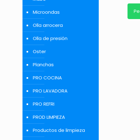
Pe
Microondas
Olla arrocera
Olla de presión
Oster
Planchas
PRO COCINA
PRO LAVADORA
PRO REFRI
PROD LIMPIEZA
Productos de limpieza