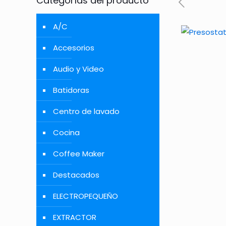
Categorías del producto
A/C
Accesorios
Audio y Video
Batidoras
Centro de lavado
Cocina
Coffee Maker
Destacados
ELECTROPEQUEÑO
EXTRACTOR