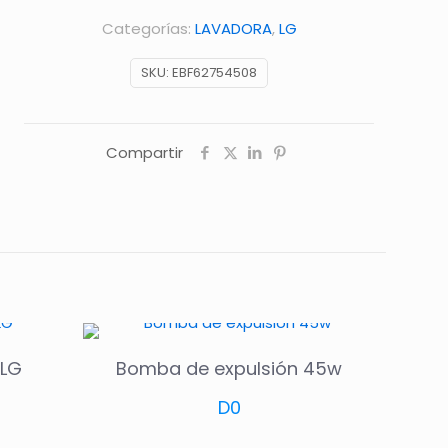
Categorías:
LAVADORA
,
LG
SKU:
EBF62754508
Compartir
 LG
Bomba de expulsión 45w
D
0