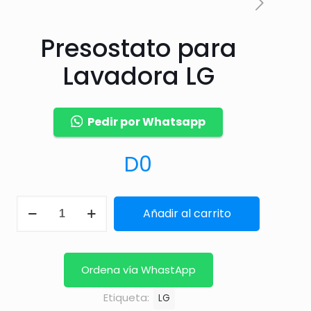
Presostato para
Lavadora LG
Pedir por Whatsapp
D
0
Presostato
Añadir al carrito
para
Lavadora
LG
Ordena vía WhastApp
cantidad
Etiqueta:
LG