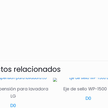
tos relacionados
spensión para lavadora
Eje de sello WP-1500
LG
D
0
D
0