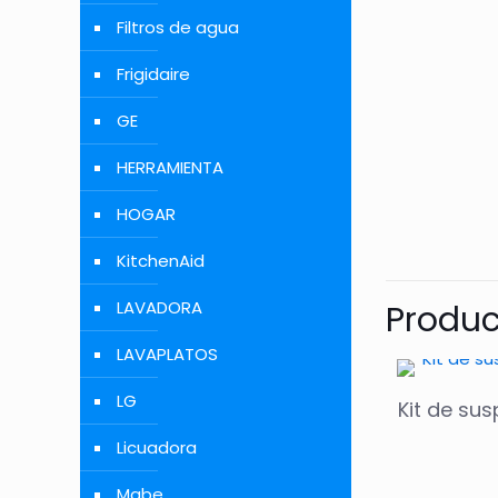
Filtros de agua
Frigidaire
GE
HERRAMIENTA
HOGAR
KitchenAid
LAVADORA
Produc
LAVAPLATOS
LG
Kit de su
Licuadora
Mabe