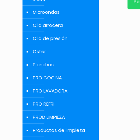
Pe
Microondas
Olla arrocera
Olla de presión
Oster
Planchas
PRO COCINA
PRO LAVADORA
PRO REFRI
PROD LIMPIEZA
Productos de limpieza