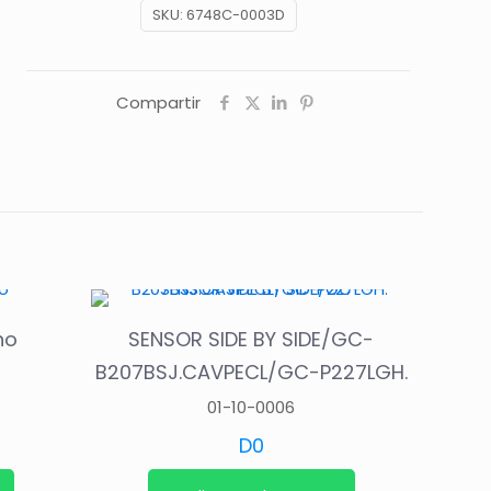
SKU:
6748C-0003D
Compartir
no
SENSOR SIDE BY SIDE/GC-
B207BSJ.CAVPECL/GC-P227LGH.
01-10-0006
D
0