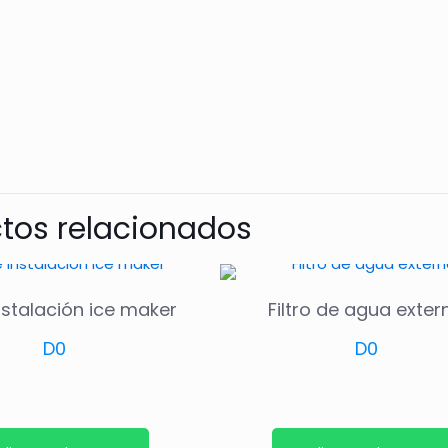
tos relacionados
Instalación ice maker
Filtro de agua exter
D
0
D
0