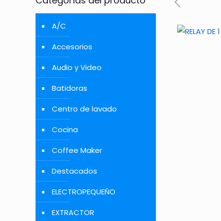
Categorías del producto
A/C
Accesorios
Audio y Video
Batidoras
Centro de lavado
Cocina
Coffee Maker
Destacados
ELECTROPEQUEÑO
EXTRACTOR