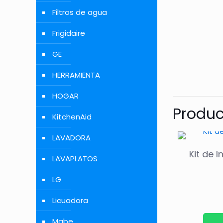
Filtros de agua
Frigidaire
GE
HERRAMIENTA
HOGAR
Produc
KitchenAid
LAVADORA
Kit de 
LAVAPLATOS
LG
Licuadora
Mabe