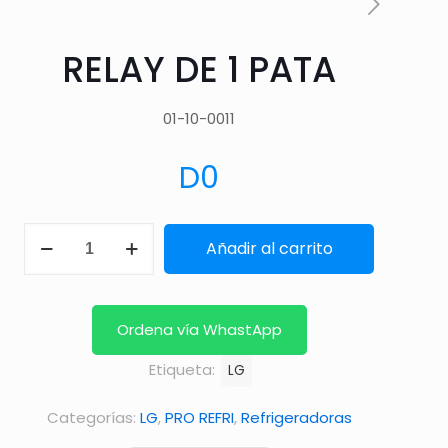
RELAY DE 1 PATA
01-10-0011
D
0
RELAY
Añadir al carrito
DE
1
PATA
Ordena vía WhastApp
cantidad
Etiqueta:
LG
Categorías:
LG
,
PRO REFRI
,
Refrigeradoras