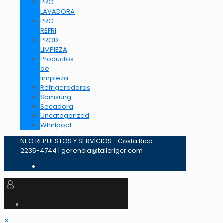
PRO
LAVADORA
PRO
REFRI
PROD
LIMPIEZA
Productos
de
limpieza
Refrigeradoras
Samsung
Secadora
Uncategorized
Whirlpool
NEO REPUESTOS Y SERVICIOS - Costa Rica -
2235-4744 | gerencia@tallerlgcr.com
✕