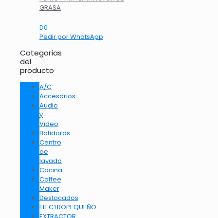
GRASA
D
0
Pedir por WhatsApp
Categorías
del
producto
A/C
Accesorios
Audio
y
Video
Batidoras
Centro
de
lavado
Cocina
Coffee
Maker
Destacados
ELECTROPEQUEÑO
EXTRACTOR