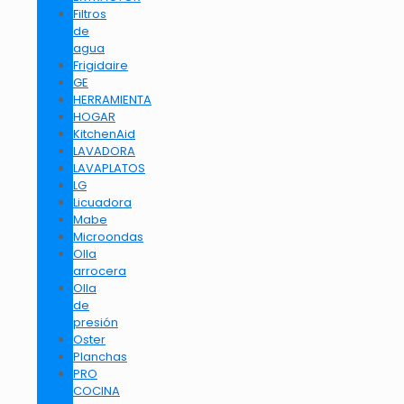
Filtros
de
agua
Frigidaire
GE
HERRAMIENTA
HOGAR
KitchenAid
LAVADORA
LAVAPLATOS
LG
Licuadora
Mabe
Microondas
Olla
arrocera
Olla
de
presión
Oster
Planchas
PRO
COCINA