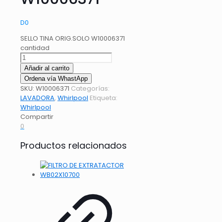
D
0
SELLO TINA ORIG.SOLO W10006371
cantidad
Añadir al carrito
Ordena vía WhastApp
SKU:
W10006371
Categorías:
LAVADORA
,
Whirlpool
Etiqueta:
Whirlpool
Compartir
0
Productos relacionados