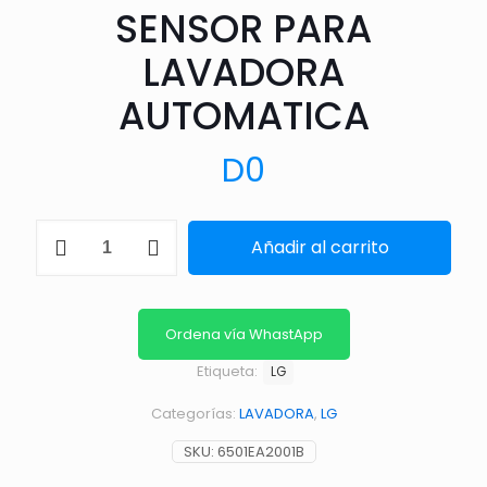
SENSOR PARA
LAVADORA
AUTOMATICA
D
0
SENSOR
Añadir al carrito
PARA
LAVADORA
AUTOMATICA
cantidad
Ordena vía WhastApp
Etiqueta:
LG
Categorías:
LAVADORA
,
LG
SKU:
6501EA2001B