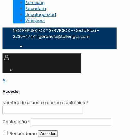
Samsung
Secadora
Uncategorized
Whirlpool
NEO REPUESTOS Y SERVICIOS - Costa Rica -
2235-4744 | gerencia@tallerlgcr.com
✕
Acceder
Nombre de usuario o correo electrónico
*
Contraseña
*
Recuérdame
Acceder