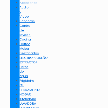
Accesorios
Audio
y
Video
Batidoras
Centro
de
lavado
Cocina
Coffee
Maker
Destacados
ELECTROPEQUEÑO
EXTRACTOR
Filtros
de
agua
Frigidaire
GE
HERRAMIENTA
HOGAR
KitchenAid
LAVADORA