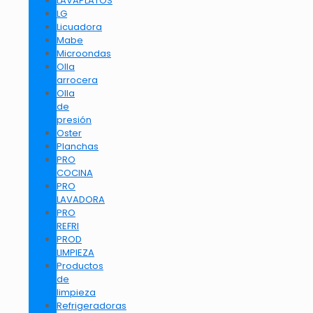
LAVAPLATOS
LG
Licuadora
Mabe
Microondas
Olla
arrocera
Olla
de
presión
Oster
Planchas
PRO
COCINA
PRO
LAVADORA
PRO
REFRI
PROD
LIMPIEZA
Productos
de
limpieza
Refrigeradoras