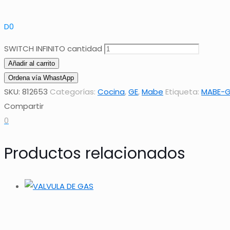
D
0
SWITCH INFINITO cantidad
Añadir al carrito
Ordena vía WhastApp
SKU:
812653
Categorías:
Cocina
,
GE
,
Mabe
Etiqueta:
MABE-G
Compartir
0
Productos relacionados