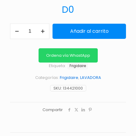
D
0
SWITCH
Añadir al carrito
NIVEL
DE
AGUA
cantidad
Ordena vía WhastApp
Etiqueta:
Frigidaire
Categorías:
Frigidaire
,
LAVADORA
SKU:
134421000
Compartir