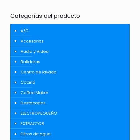
Categorías del producto
A/C
Accesorios
Audio y Video
Batidoras
Centro de lavado
Cocina
Coffee Maker
Destacados
ELECTROPEQUEÑO
EXTRACTOR
Filtros de agua