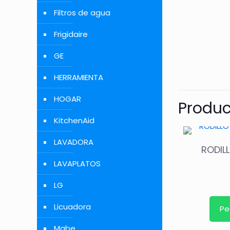
Filtros de agua
Frigidaire
GE
HERRAMIENTA
HOGAR
Produc
KitchenAid
LAVADORA
RODIL
LAVAPLATOS
LG
Licuadora
Pe
Mabe