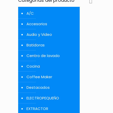
Categorías del producto
A/C
Accesorios
Audio y Video
Batidoras
Centro de lavado
Cocina
Coffee Maker
Destacados
ELECTROPEQUEÑO
EXTRACTOR