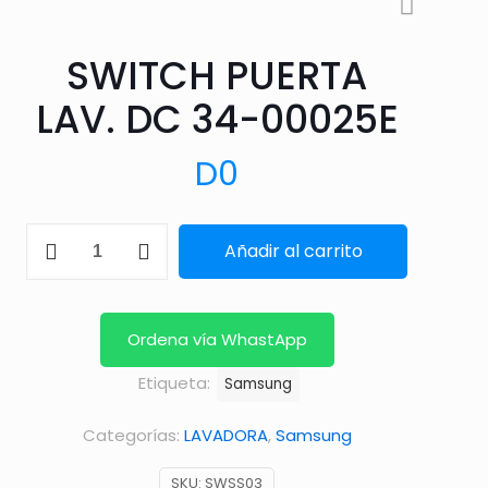
SWITCH PUERTA
LAV. DC 34-00025E
D
0
SWITCH
Añadir al carrito
PUERTA
LAV.
DC
Ordena vía WhastApp
34-
Etiqueta:
Samsung
00025E
cantidad
Categorías:
LAVADORA
,
Samsung
SKU:
SWSS03