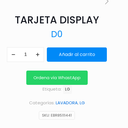
TARJETA DISPLAY
D
0
TARJETA
Añadir al carrito
DISPLAY
cantidad
Ordena vía WhastApp
Etiqueta:
LG
Categorías:
LAVADORA
,
LG
SKU:
EBR85111441