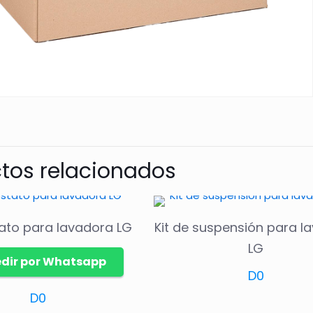
tos relacionados
ato para lavadora LG
Kit de suspensión para l
LG
edir por Whatsapp
D
0
D
0