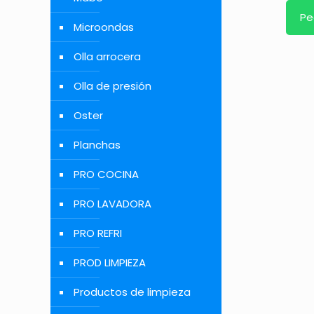
Pe
Microondas
Olla arrocera
Olla de presión
Oster
Planchas
PRO COCINA
PRO LAVADORA
PRO REFRI
PROD LIMPIEZA
Productos de limpieza