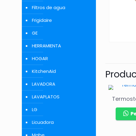
Filtros de agua
Frigidaire
GE
HERRAMIENTA
HOGAR
Produc
KitchenAid
LAVADORA
LAVAPLATOS
Termost
LG
P
Licuadora
Mabe