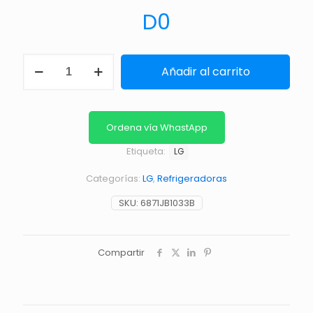
D
0
TARJETA
Añadir al carrito
DISPLAY
GS93W65CEF
cantidad
Ordena vía WhastApp
Etiqueta:
LG
Categorías:
LG
,
Refrigeradoras
SKU:
6871JB1033B
Compartir