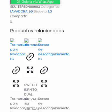
Ordena vía WhastApp
SKU:
EBR80400603
Categorías:
LAVADORA
,
LG
Etiqueta:
LG
Compartir
0
Productos relacionados
SWITCH
INFINITO
DUAL
Termostato
Sensor
240VAC
para
de
15A
lavadora
descongelamiento
VERTICAL