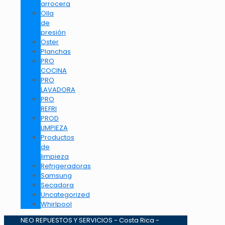
arrocera
Olla
de
presión
Oster
Planchas
PRO
COCINA
PRO
LAVADORA
PRO
REFRI
PROD
LIMPIEZA
Productos
de
limpieza
Refrigeradoras
Samsung
Secadora
Uncategorized
Whirlpool
NEO REPUESTOS Y SERVICIOS - Costa Rica -