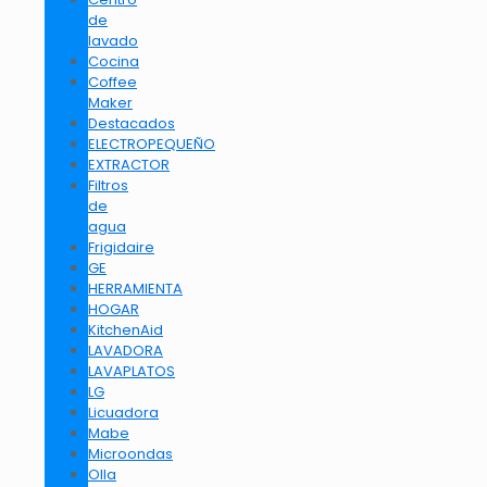
de
lavado
Cocina
Coffee
Maker
Destacados
ELECTROPEQUEÑO
EXTRACTOR
Filtros
de
agua
Frigidaire
GE
HERRAMIENTA
HOGAR
KitchenAid
LAVADORA
LAVAPLATOS
LG
Licuadora
Mabe
Microondas
Olla