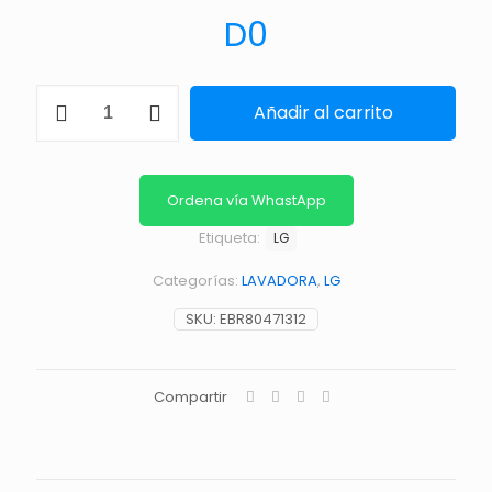
D
0
TARJETA
Añadir al carrito
ELECTRONICA
cantidad
Ordena vía WhastApp
Etiqueta:
LG
Categorías:
LAVADORA
,
LG
SKU:
EBR80471312
Compartir