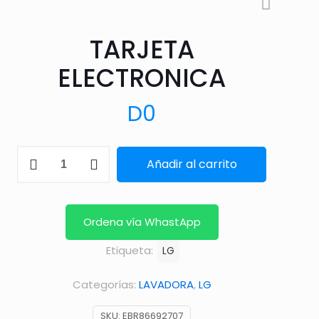
TARJETA
ELECTRONICA
D
0
TARJETA
Añadir al carrito
ELECTRONICA
cantidad
Ordena vía WhastApp
Etiqueta:
LG
Categorías:
LAVADORA
,
LG
SKU:
EBR86692707