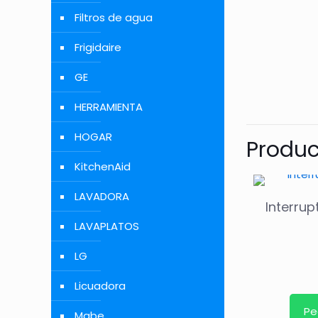
Filtros de agua
Frigidaire
GE
HERRAMIENTA
HOGAR
Produc
KitchenAid
LAVADORA
Interrup
LAVAPLATOS
LG
Licuadora
Pe
Mabe