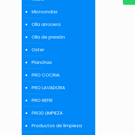
Microondas
Olla arrocera
Olla de presión
Oster
Planchas
PRO COCINA
PRO LAVADORA
PRO REFRI
PROD LIMPIEZA
Productos de limpieza