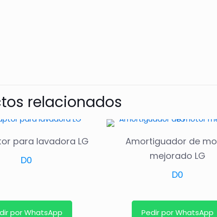
tos relacionados
tor para lavadora LG
Amortiguador de mo
mejorado LG
D
0
D
0
dir por WhatsApp
Pedir por WhatsApp