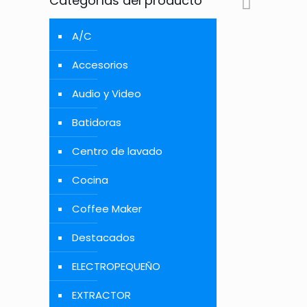
Categorías del producto
A/C
Accesorios
Audio y Video
Batidoras
Centro de lavado
Cocina
Coffee Maker
Destacados
ELECTROPEQUEÑO
EXTRACTOR