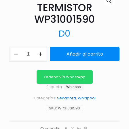
TERMISTOR
WP31001590
D
0
TERMISTOR
Añadir al carrito
WP31001590
cantidad
Ordena vía WhastApp
Etiqueta:
Whirlpool
Categorías:
Secadora
,
Whirlpool
SKU:
WP31001590
Compartir