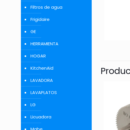
Filtros de agua
Frigidaire
GE
HERRAMIENTA
HOGAR
Produc
KitchenAid
LAVADORA
LAVAPLATOS
LG
Licuadora
Mabe