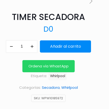
TIMER SECADORA
D
0
TIMER
Añadir al carrito
SECADORA
cantidad
Ordena vía WhastApp
Etiqueta:
Whirlpool
Categorías:
Secadora
,
Whirlpool
SKU:
WPW10185972