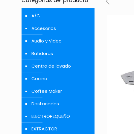
Categorías del producto
A/C
Accesorios
Audio y Video
Batidoras
Centro de lavado
Cocina
Coffee Maker
Destacados
ELECTROPEQUEÑO
EXTRACTOR