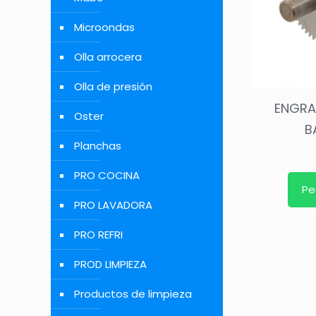
Microondas
Olla arrocera
Olla de presión
ENGRA
Oster
B
Planchas
PRO COCINA
Pe
PRO LAVADORA
PRO REFRI
PROD LIMPIEZA
Productos de limpieza