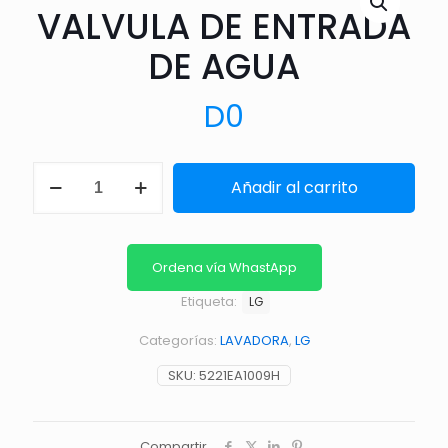
VALVULA DE ENTRADA
DE AGUA
D
0
VALVULA
Añadir al carrito
DE
ENTRADA
DE
AGUA
cantidad
Ordena vía WhastApp
Etiqueta:
LG
Categorías:
LAVADORA
,
LG
SKU:
5221EA1009H
Compartir