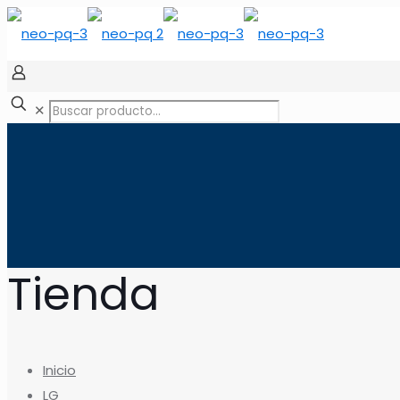
✕
Tienda
Inicio
LG