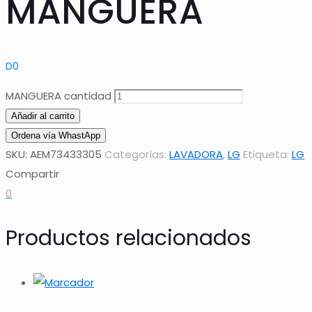
MANGUERA
D
0
MANGUERA cantidad
Añadir al carrito
Ordena vía WhastApp
SKU:
AEM73433305
Categorías:
LAVADORA
,
LG
Etiqueta:
LG
Compartir
0
Productos relacionados