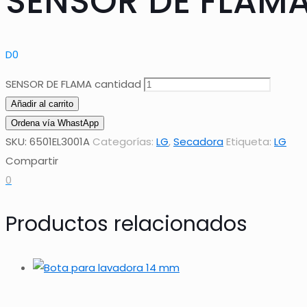
SENSOR DE FLAM
D
0
SENSOR DE FLAMA cantidad
Añadir al carrito
Ordena vía WhastApp
SKU:
6501EL3001A
Categorías:
LG
,
Secadora
Etiqueta:
LG
Compartir
0
Productos relacionados