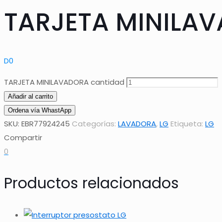
TARJETA MINILA
D
0
TARJETA MINILAVADORA cantidad
Añadir al carrito
Ordena vía WhastApp
SKU:
EBR77924245
Categorías:
LAVADORA
,
LG
Etiqueta:
LG
Compartir
0
Productos relacionados